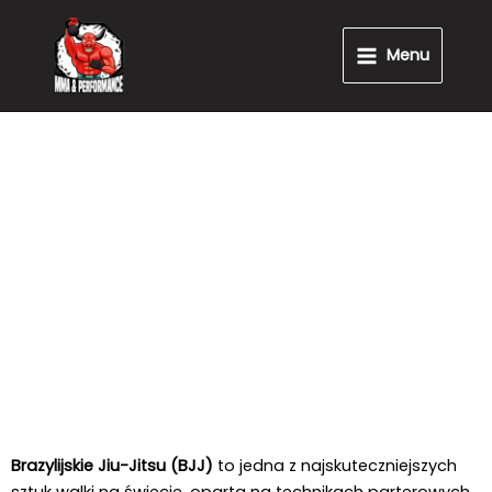
Przejdź
Main
do
Menu
Menu
treści
Zajęcia
grupowe BJJ
Opanuj techniki i bądź mistrzem własnego ciała!
Brazylijskie Jiu-Jitsu (BJJ)
to jedna z najskuteczniejszych