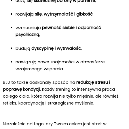
uczą się
skutecznej obrony w parterze
,
rozwijają
siłę, wytrzymałość i gibkość
,
wzmacniają
pewność siebie i odporność
psychiczną
,
budują
dyscyplinę i wytrwałość
,
nawiązują nowe znajomości w atmosferze
wzajemnego wsparcia.
BJJ to także doskonały sposób na
redukcję stresu i
poprawę kondycji
. Każdy trening to intensywna praca
całego ciała, która rozwija nie tylko mięśnie, ale również
refleks, koordynację i strategiczne myślenie.
Niezależnie od tego, czy Twoim celem jest start w