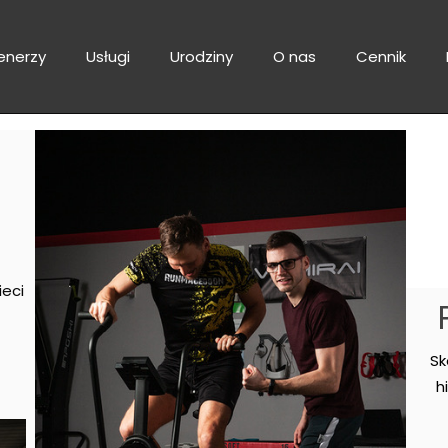
enerzy
Usługi
Urodziny
O nas
Cennik
ieci
Sk
h