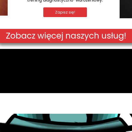
trening diagnostyczno-wdrożeniowy.
Zapisz się!
Zobacz więcej naszych usług!