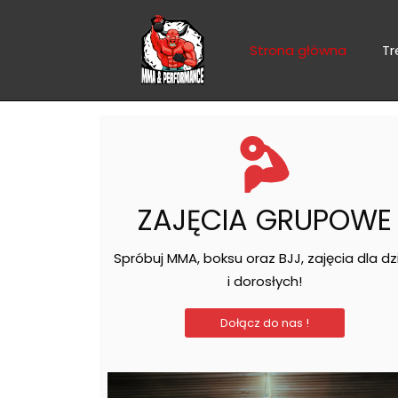
Przejdź
do
Strona główna
Tr
treści
ZAJĘCIA GRUPOWE
Spróbuj MMA, boksu oraz BJJ, zajęcia dla dz
i dorosłych!
Dołącz do nas !