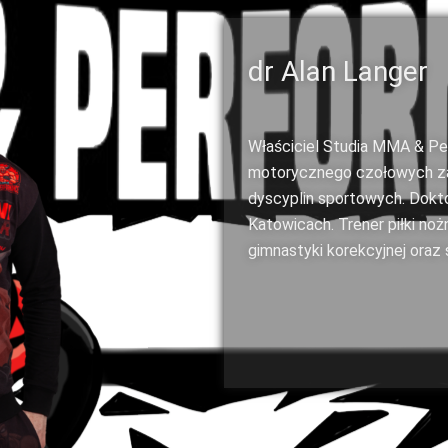
dr Alan Langer
Właściciel Studia MMA & Pe
motorycznego czołowych za
dyscyplin sportowych. Dok
Katowicach. Trener piłki no
gimnastyki korekcyjnej oraz 