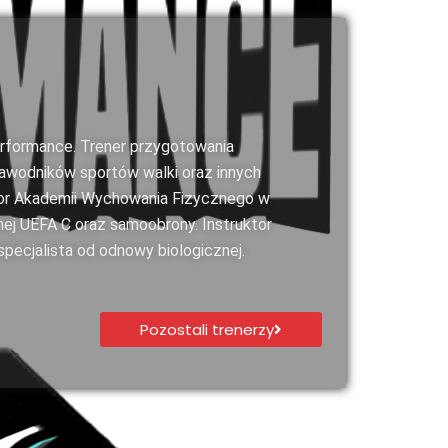
rformance. Trener przygotowania
wodników sportów walki oraz innych
tor Akademii Wychowania Fizycznego w
żnej UEFA C oraz samoobrony. Instruktor
specjalista od odnowy biologicznej.
Pozostali trenerzy