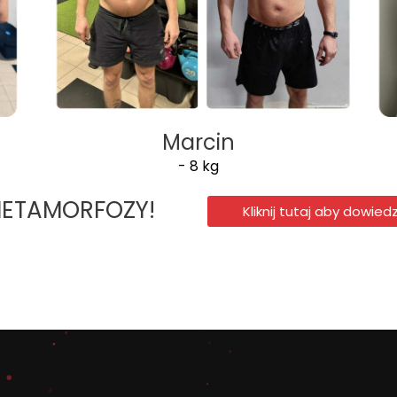
Marcin
- 8 kg
METAMORFOZY!
Kliknij tutaj aby dowiedz