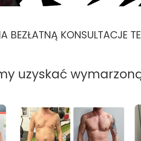
A BEZŁATNĄ KONSULTACJE T
my uzyskać wymarzoną 