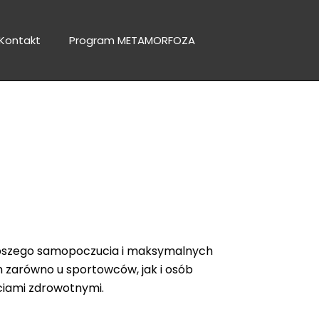
Kontakt
Program METAMORFOZA
tlenowa
lepszego samopoczucia i maksymalnych
m zarówno u sportowców, jak i osób
ciami zdrowotnymi.