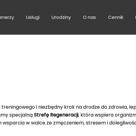
enerzy
Usługi
Urodziny
O nas
Cennik
omora hiperbaryczno-
jeszcze mocniej…
 treningowego i niezbędny krok na drodze do zdrowia, 
śmy specjalną
Strefę Regeneracji
, która wspiera organiz
 wsparcia w walce ze zmęczeniem, stresem i dolegliwoś