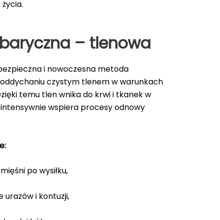
życia.
baryczna – tlenowa
bezpieczna i nowoczesna metoda
a oddychaniu czystym tlenem w warunkach
ięki temu tlen wnika do krwi i tkanek w
o intensywnie wspiera procesy odnowy
e:
mięśni po wysiłku,
 urazów i kontuzji,