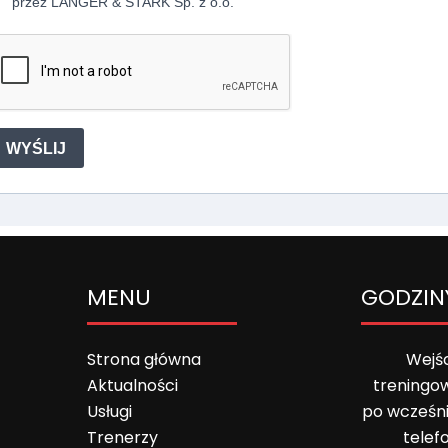
przez LANGER & STARK Sp. z o.o.
WYŚLIJ
MENU
GODZIN
Strona główna
Wejśc
Aktualności
treningo
Usługi
po wcześn
Trenerzy
telef