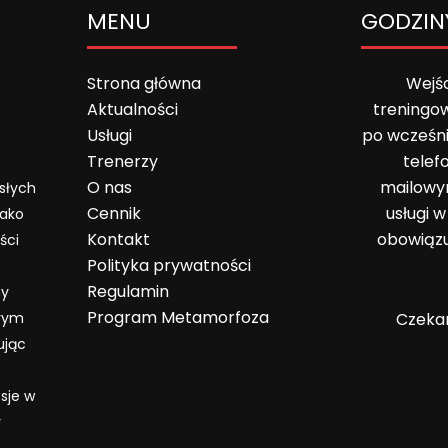
MENU
GODZIN
Strona główna
Wejśc
Aktualności
treningo
Usługi
po wcześn
Trenerzy
telef
O nas
mailowy
osłych
Cennik
usługi 
Jako
Kontakt
obowiązu
ści
Polityka prywatności
Regulamin
my
Program Metamorfoza
órym
Czekam
ując
sje w
y