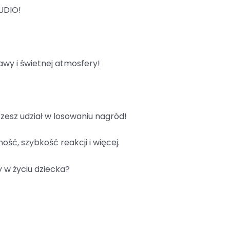
UDIO!
awy i świetnej atmosfery!
rzesz udział w losowaniu nagród!
ść, szybkość reakcji i więcej.
y w życiu dziecka?