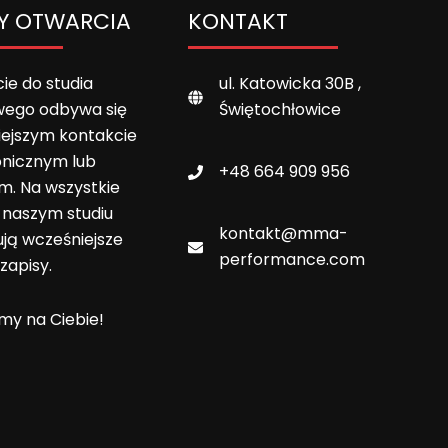
Y OTWARCIA
KONTAKT
ie do studia
ul. Katowicka 30B ,
wego odbywa się
Świętochłowice
iejszym kontakcie
onicznym lub
+48 664 909 956
m. Na wszystkie
w naszym studiu
kontakt@mma-
ją wcześniejsze
performance.com
zapisy.
y na Ciebie!