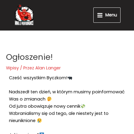
Przejdź
Main
do
Menu
Menu
treści
Ogłoszenie!
Wpisy
/ Przez
Alan Langer
Cześć wszystkim Byczkom!
Nadszedł ten dzień, w którym musimy poinformować
Was o zmianach
Od jutra obowiązuje nowy cennik
Wzbranialismy się od tego, ale niestety jest to
nieuniknione