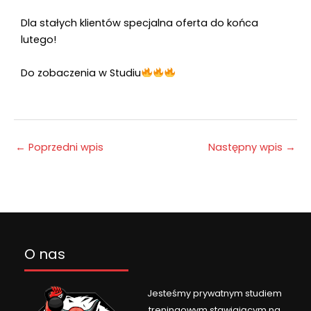
Dla stałych klientów specjalna oferta do końca
lutego!
Do zobaczenia w Studiu
←
Poprzedni wpis
Następny wpis
→
O nas
Jesteśmy prywatnym studiem
treningowym stawiającym na