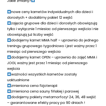
Jakie zmiany?
nowe ceny karnetów indywidualnych dla dzieci i
dorosłych + dodaliśmy pakiet 12 wejść
zajęcia grupowe dla dzieci i dorosłych obowiązują
tylko i wyłącznie 1 miesiac od pierwszego wejścia i nie
obowiązują już liczby wejść
dodajemy karnet MMA half – uprawnia do jednego
treningu grupowego tygodniowo i jest ważny przez 1
miesiąc od pierwszego wejścia
dodajemy karnet OPEN – uprawnia do zajęć MMA i
JOGI, ważny jest przez 1 miesiąc od pierwszego
wejścia
ważności wszystkich karnetów zostały
uaktualnione
zmieniona cena fizjoterapii
zmieniona cena sauny fińskiej i parowej
dodajemy pakiety metamorfozy!
24, 36, 48 wejść
– gwarantowane efekty pracy po 90 dniach !