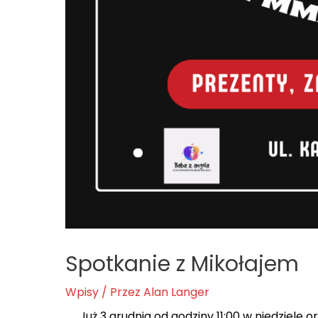
Spotkanie z Mikołajem
Wpisy
/ Przez
Alan Langer
Już 3 grudnia od godziny 11:00 w niedziel