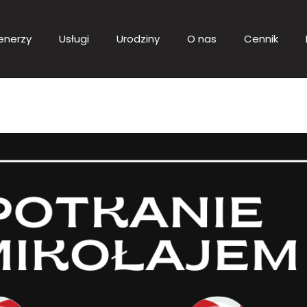
enerzy
Usługi
Urodziny
O nas
Cennik