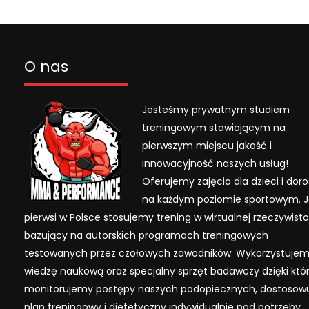
O nas
Jesteśmy prywatnym studiem
treningowym stawiającym na
pierwszym miejscu jakość i
innowacyjność naszych usług!
Oferujemy zajęcia dla dzieci i dor
na każdym poziomie sportowym. 
pierwsi w Polsce stosujemy trening w wirtualnej rzeczywisto
bazujący na autorskich programach treningowych
testowanych przez czołowych zawodników. Wykorzystuje
wiedzę naukową oraz specjalny sprzęt badawczy dzięki kt
monitorujemy postępy naszych podopiecznych, dostosow
plan treningowy i dietetyczny indywidualnie pod potrzeby