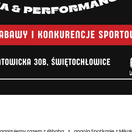
e organizujemy razem z @baba_z_angola Spotkanie z Mikoł