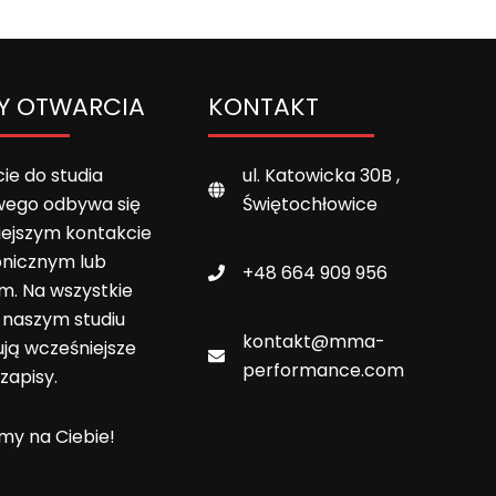
Y OTWARCIA
KONTAKT
ie do studia
ul. Katowicka 30B ,
wego odbywa się
Świętochłowice
iejszym kontakcie
onicznym lub
+48 664 909 956
m. Na wszystkie
w naszym studiu
kontakt@mma-
ją wcześniejsze
performance.com
zapisy.
y na Ciebie!