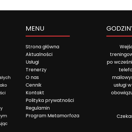
MENU
GODZIN
Strona główna
Wejśc
Aktualności
treningo
Usługi
po wcześn
Trenerzy
telef
O nas
mailowy
osłych
Cennik
usługi 
Jako
Kontakt
obowiązu
ści
Polityka prywatności
Regulamin
my
Program Metamorfoza
órym
Czekam
ując