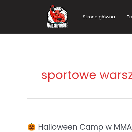
Przejdź
do
Strona główna
Tr
treści
sportowe wars
Halloween Camp w MMA Pe