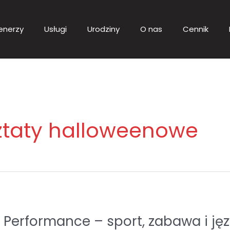
enerzy
Usługi
Urodziny
O nas
Cennik
ztaty halloweenowe
rformance – sport, zabawa i język