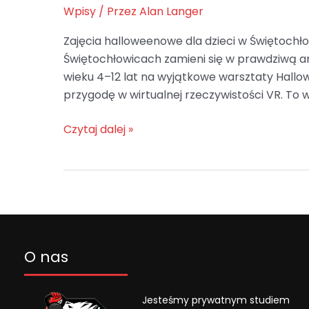
Halloween
Wpisy
/ Przez
Alan Langer
Camp
w
Zajęcia halloweenowe dla dzieci w Świętochło
MMA
Świętochłowicach zamieni się w prawdziwą a
Performance
wieku 4–12 lat na wyjątkowe warsztaty Hallow
–
przygodę w wirtualnej rzeczywistości VR. To w
sport,
zabawa
Czytaj dalej »
i
język
angielski
dla
dzieci!
O nas
Jesteśmy prywatnym studiem