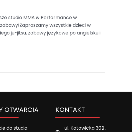
 nasze studio MMA & Performance w
 zabawy!Zapraszamy wszystkie dzieci w
go ju-jitsu, zabawy językowe po angielsku i
Y OTWARCIA
KONTAKT
ie do studia
ul. Katowicka 30B ,