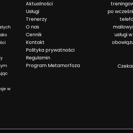
Aktualności
treningo
Usługi
po wcześn
Trenerzy
telef
O nas
mailowy
osłych
Cennik
usługi 
Jako
Kontakt
obowiązu
ści
Polityka prywatności
Regulamin
my
Program Metamorfoza
órym
Czekam
ując
sje w
y