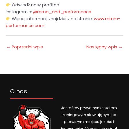
Odwiedź nasz profil na
Instagramie:
@mma_and_performance
Więcej informacji znajdziesz na stronie:
www.mmm-
performance.com
←
Poprzedni wpis
Następny wpis
→
O nas
Jesteśmy prywatnym studiem
treningowym stawiającym na
pierwszym miejscu jakość i
innowacyjność naszych usług!