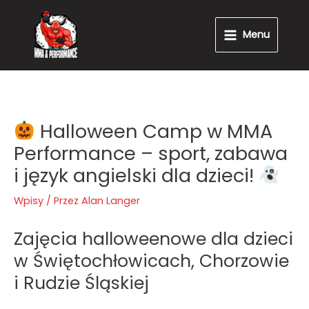
Przejdź
Main
do
Menu
Menu
treści
Halloween Camp w MMA
Performance – sport, zabawa
i język angielski dla dzieci!
Wpisy
/ Przez
Alan Langer
Zajęcia halloweenowe dla dzieci
w Świętochłowicach, Chorzowie
i Rudzie Śląskiej