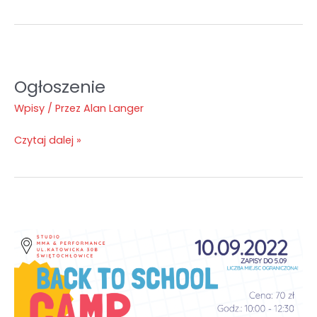
Ogłoszenie
Ogłoszenie
Wpisy
/ Przez
Alan Langer
Czytaj dalej »
Back
to
school
camp