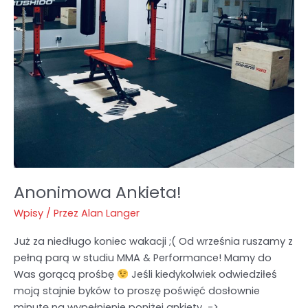
Anonimowa Ankieta!
Wpisy
/ Przez
Alan Langer
Już za niedługo koniec wakacji ;( Od września ruszamy z
pełną parą w studiu MMA & Performance! Mamy do
Was gorącą prośbę
Jeśli kiedykolwiek odwiedziłeś
moją stajnie byków to proszę poświęć dosłownie
minutę na wypełnienie poniżej ankiety ->