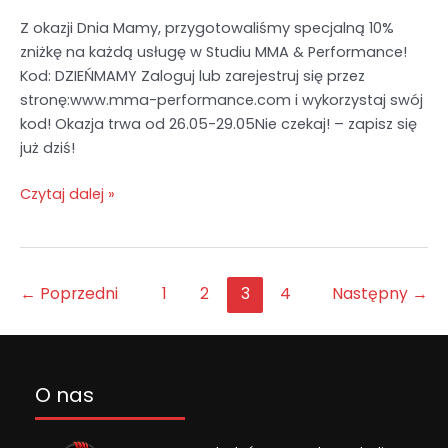
Z okazji Dnia Mamy, przygotowaliśmy specjalną 10%
zniżkę na każdą usługę w Studiu MMA & Performance!
Kod: DZIEŃMAMY Zaloguj lub zarejestruj się przez
stronę:www.mma-performance.com i wykorzystaj swój
kod! Okazja trwa od 26.05-29.05Nie czekaj! – zapisz się
już dziś!
Czytaj dalej »
←
Poprzedni
1
2
3
4
Następny
→
O nas