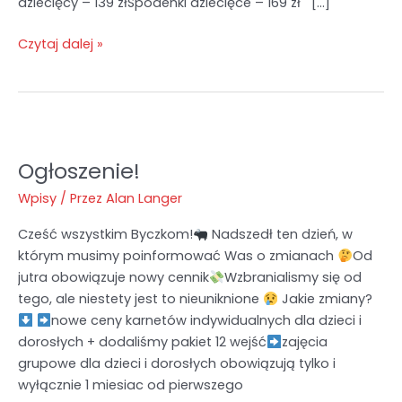
dziecięcy – 139 złSpodenki dziecięce – 169 zł […]
Czytaj dalej »
Ogłoszenie!
Ogłoszenie!
Wpisy
/ Przez
Alan Langer
Cześć wszystkim Byczkom!
Nadszedł ten dzień, w
którym musimy poinformować Was o zmianach
Od
jutra obowiązuje nowy cennik
Wzbranialismy się od
tego, ale niestety jest to nieuniknione
Jakie zmiany?
nowe ceny karnetów indywidualnych dla dzieci i
dorosłych + dodaliśmy pakiet 12 wejść
zajęcia
grupowe dla dzieci i dorosłych obowiązują tylko i
wyłącznie 1 miesiac od pierwszego