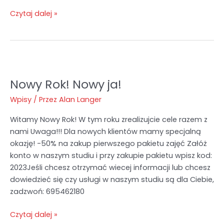
Czytaj dalej »
Nowy Rok! Nowy ja!
Nowy
Rok!
Wpisy
/ Przez
Alan Langer
Nowy
ja!
Witamy Nowy Rok! W tym roku zrealizujcie cele razem z
nami Uwaga!!! Dla nowych klientów mamy specjalną
okazję! -50% na zakup pierwszego pakietu zajęć Załóż
konto w naszym studiu i przy zakupie pakietu wpisz kod:
2023Jeśli chcesz otrzymać wiecej informacji lub chcesz
dowiedzieć się czy usługi w naszym studiu są dla Ciebie,
zadzwoń: 695462180
Czytaj dalej »